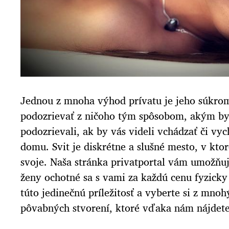
Jednou z mnoha výhod prívatu je jeho súkrom
podozrievať z ničoho tým spôsobom, akým b
podozrievali, ak by vás videli vchádzať či vy
domu. Svit je diskrétne a slušné mesto, v kto
svoje.
Naša stránka privatportal vám umožňuje
ženy ochotné sa s vami za každú cenu fyzicky 
túto jedinečnú príležitosť a vyberte si z mno
pôvabných stvorení, ktoré vďaka nám nájdete