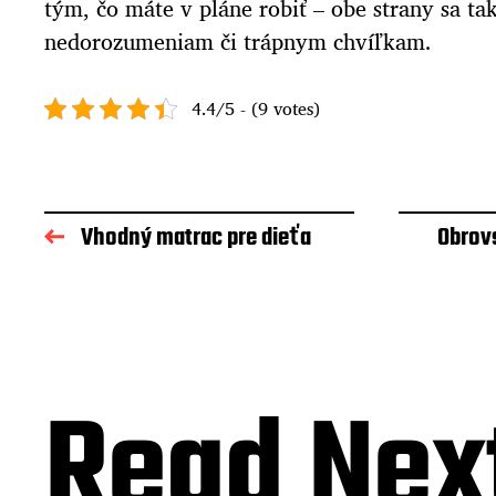
tým, čo máte v pláne robiť – obe strany sa 
nedorozumeniam či trápnym chvíľkam.
4.4/5 - (9 votes)
Vhodný matrac pre dieťa
Obrov
Read Nex