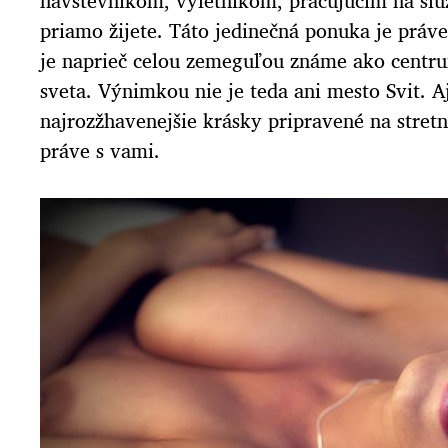
návštevníkom, výletníkom, pracujúcim na služ
priamo žijete. Táto jedinečná ponuka je práv
je naprieč celou zemeguľou známe ako centru
sveta. Výnimkou nie je teda ani mesto Svit. Aj
najrozžhavenejšie krásky pripravené na stretn
práve s vami.