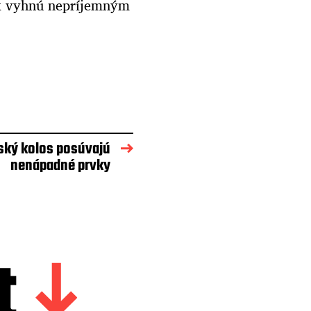
tak vyhnú nepríjemným
ský kolos posúvajú
nenápadné prvky
t