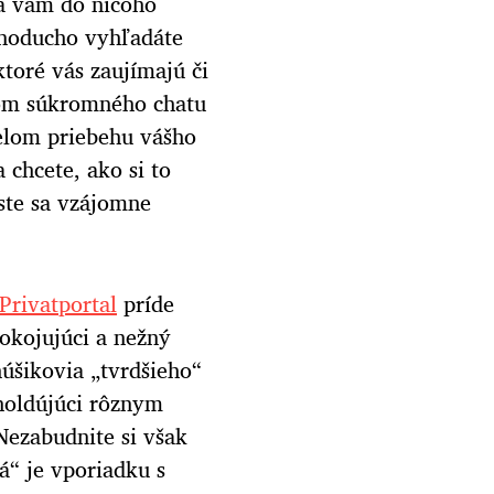
sa vám do ničoho
ednoducho vyhľadáte
ktoré vás zaujímajú či
tvom súkromného chatu
elom priebehu vášho
a chcete, ako si to
ste sa vzájomne
Privatportal
príde
pokojujúci a nežný
núšikovia „tvrdšieho“
holdújúci rôznym
 Nezabudnite si však
á“ je vporiadku s