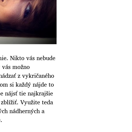
ie. Nikto vás nebude
y vás možno
chádzať z vykričaného
rom si každý nájde to
 nájsť tie najkrajšie
zblížiť. Využite teda
hých nádherných a
.