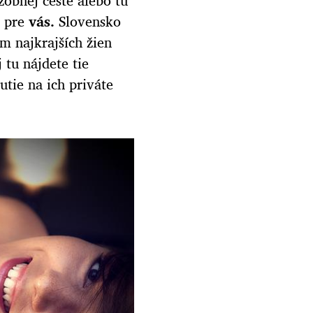
obnej ceste alebo tu
e pre
vás.
Slovensko
m najkrajších žien
 tu nájdete tie
utie na ich priváte