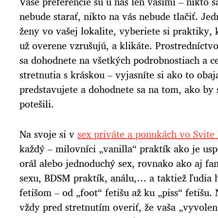
Vaše preferencie sú u nás len vašími – nikto 
nebude starať, nikto na vás nebude tlačiť. J
ženy vo vašej lokalite, vyberiete si praktiky, 
už overene vzrušujú, a klikáte. Prostredníc
sa dohodnete na všetkých podrobnostiach a c
stretnutia s kráskou – vyjasníte si ako to obaj
predstavujete a dohodnete sa na tom, ako by 
potešili.
Na svoje si v
sex priváte a ponukách vo Svite 
každý – milovníci „vanilla“ praktík ako je us
orál alebo jednoduchý sex, rovnako ako aj fa
sexu, BDSM praktík, análu,… a taktiež ľudia 
fetišom – od „foot“ fetišu až ku „piss“ fetišu.
vždy pred stretnutím overiť, že vaša „vyvolen