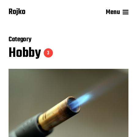
Rojko
Menu
Category
Hobby
3