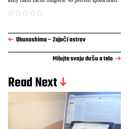
kedy takto začne fungovať 90 percent spoločnosti.
Okunoshima – Zajačí ostrov
Milujte svoju dušu a telo
Read Next