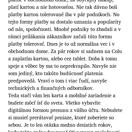
platí kartou a nie hotovosťou. Nie tak dávno boli
platby kartou tolerované iba v pár podnikoch. No
tejto formy platby sa dostalo uznania a popularity
od nás, spoločnosti. Mnohé podniky to zbadali a v
rámci prilákania zákazníkov začali túto formu
platby tolerovať. Dnes je to už normálna vec i v
obchodnom dome. Za pár rokov si sadnem na Colu
a zaplatím kartou, alebo cez tablet. Doba k tomu
speje a vôbec by ma to neprekvapilo. Navyše nie
som jediný, kto takúto budúcnosť platenia
predpovedá. Vraví o tom i viac ľudí, navyše
technických a finančných odborníkov.
Teda stačí vám len karta a mobilné zariadenie a
budete môcť ísť do sveta. Všetko vybavíte
digitálnou formou presunu z vášho účtu. Nebudete
si musieť prerátavať peniaze, ktoré zoberiete so
sebou. Je to len otázka možno desiatich rokov,