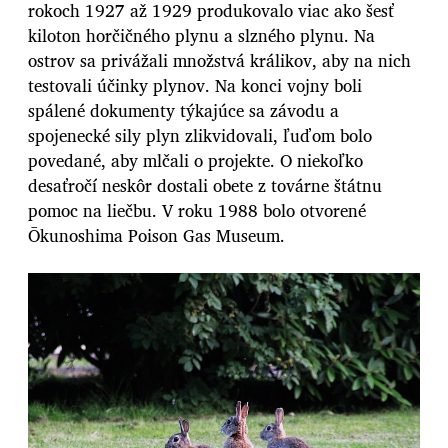
rokoch 1927 až 1929 produkovalo viac ako šesť
kiloton horčičného plynu a slzného plynu. Na
ostrov sa privážali množstvá králikov, aby na nich
testovali účinky plynov. Na konci vojny boli
spálené dokumenty týkajúce sa závodu a
spojenecké sily plyn zlikvidovali, ľuďom bolo
povedané, aby mlčali o projekte. O niekoľko
desaťročí neskôr dostali obete z továrne štátnu
pomoc na liečbu. V roku 1988 bolo otvorené
Ōkunoshima Poison Gas Museum.