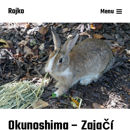
Rojko
Menu
Okunoshima – Zajačí