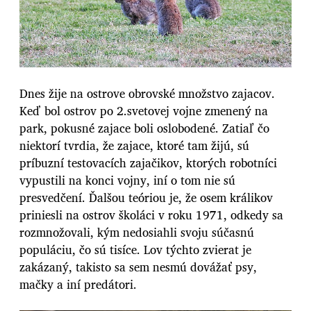
Dnes žije na ostrove obrovské množstvo zajacov.
Keď bol ostrov po 2.svetovej vojne zmenený na
park, pokusné zajace boli oslobodené. Zatiaľ čo
niektorí tvrdia, že zajace, ktoré tam žijú, sú
príbuzní testovacích zajačikov, ktorých robotníci
vypustili na konci vojny, iní o tom nie sú
presvedčení. Ďalšou teóriou je, že osem králikov
priniesli na ostrov školáci v roku 1971, odkedy sa
rozmnožovali, kým nedosiahli svoju súčasnú
populáciu, čo sú tisíce. Lov týchto zvierat je
zakázaný, takisto sa sem nesmú dovážať psy,
mačky a iní predátori.