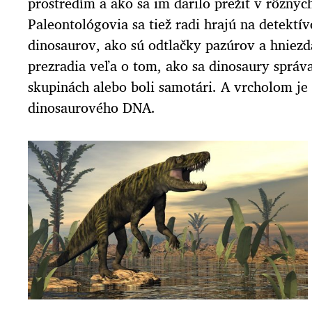
prostredím a ako sa im darilo prežiť v rôzny
Paleontológovia sa tiež radi hrajú na detektí
dinosaurov, ako sú odtlačky pazúrov a hniezd
prezradia veľa o tom, ako sa dinosaury správali
skupinách alebo boli samotári. A vrcholom je
dinosaurového DNA.