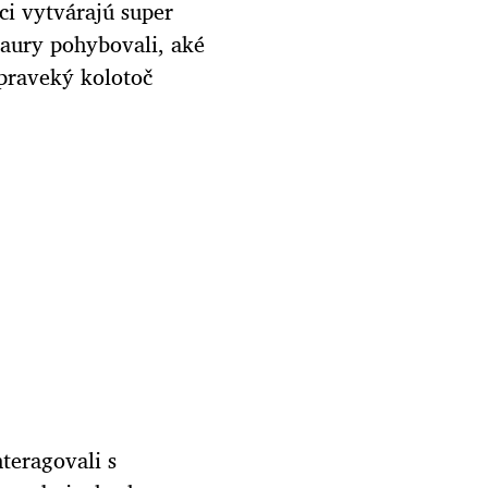
ci vytvárajú super
saury pohybovali, aké
 praveký kolotoč
teragovali s