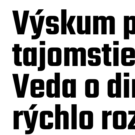
Výskum 
tajomstie
Veda o d
rýchlo ro