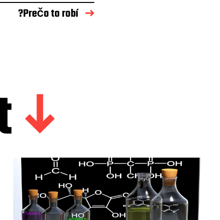
?Prečo to robí
t