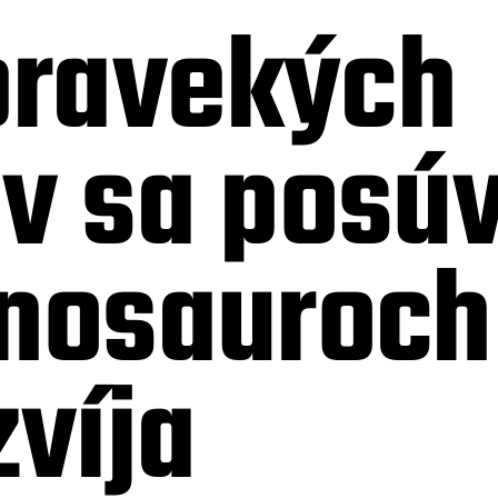
pravekých
v sa posúv
inosauroch
zvíja