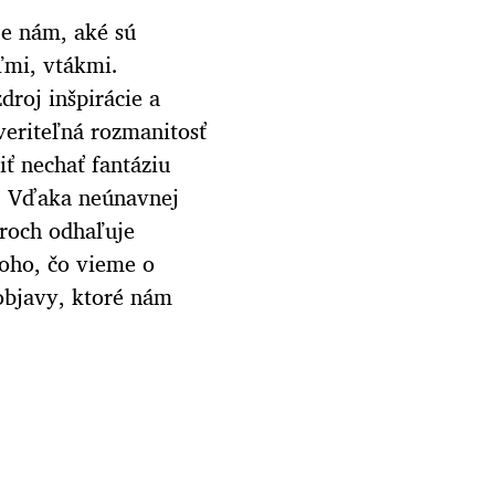
je nám, aké sú
ľmi, vtákmi.
droj inšpirácie a
eriteľná rozmanitosť
ť nechať fantáziu
y. Vďaka neúnavnej
roch odhaľuje
toho, čo vieme o
 objavy, ktoré nám