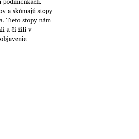
ch podmienkach.
vov a skúmajú stopy
a. Tieto stopy nám
 a či žili v
 objavenie