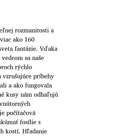
eľnej rozmanitosti a
 viac ako 160
sveta fantázie. Vďaka
 vedcom sa naše
oroch rýchlo
ú vzrušujúce príbehy
vali a ako fungovala
ané kusy nám odhaľujú
h vnútorných
je počítačová
kúmať fosílie s
h kostí. Hľadanie