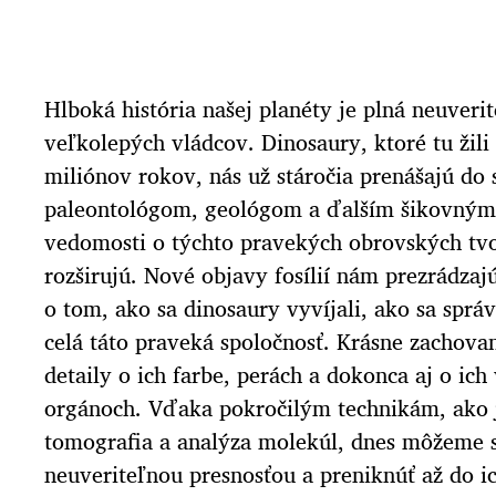
Hlboká história našej planéty je plná neuverit
veľkolepých vládcov. Dinosaury, ktoré tu žili
miliónov rokov, nás už stáročia prenášajú do 
paleontológom, geológom a ďalším šikovným
vedomosti o týchto pravekých obrovských tv
rozširujú. Nové objavy fosílií nám prezrádzaj
o tom, ako sa dinosaury vyvíjali, ako sa sprá
celá táto praveká spoločnosť. Krásne zachov
detaily o ich farbe, perách a dokonca aj o ic
orgánoch. Vďaka pokročilým technikám, ako 
tomografia a analýza molekúl, dnes môžeme s
neuveriteľnou presnosťou a preniknúť až do ic