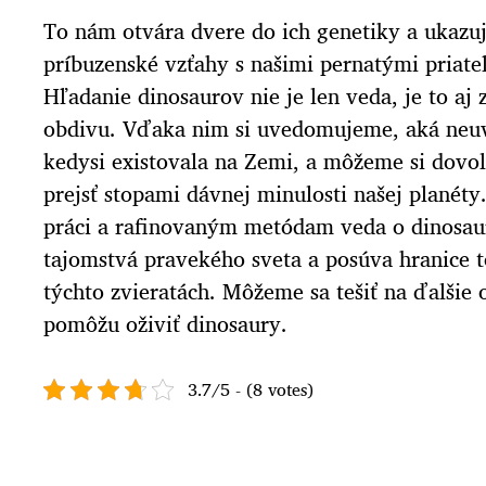
To nám otvára dvere do ich genetiky a ukazu
príbuzenské vzťahy s našimi pernatými priate
Hľadanie dinosaurov nie je len veda, je to aj z
obdivu. Vďaka nim si uvedomujeme, aká neuv
kedysi existovala na Zemi, a môžeme si dovoli
prejsť stopami dávnej minulosti našej planét
práci a rafinovaným metódam veda o dinosau
tajomstvá pravekého sveta a posúva hranice 
týchto zvieratách. Môžeme sa tešiť na ďalšie
pomôžu oživiť dinosaury.
3.7/5 - (8 votes)