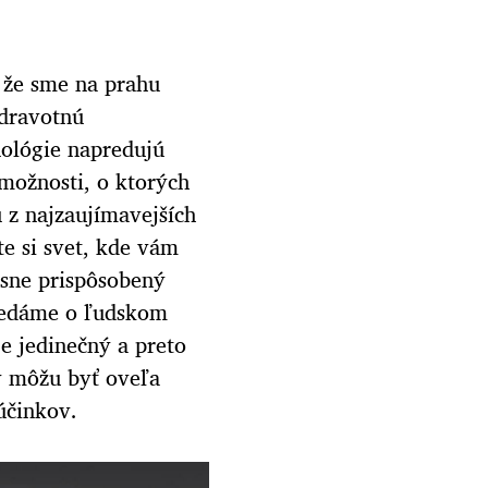
 že sme na prahu
zdravotnú
hnológie napredujú
ožnosti, o ktorých
 z najzaujímavejších
te si svet, kde vám
resne prispôsobený
vedáme o ľudskom
e jedinečný a preto
ky môžu byť oveľa
účinkov.