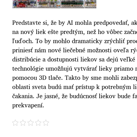
Predstavte si, že by AI mohla predpovedať, a
na nový liek ešte predtým, než ho vôbec začn
ľuďoch. To by mohlo dramaticky zrýchliť proc
priniesť nám nové liečebné možnosti oveľa rých
distribúcie a dostupnosti liekov sa dejú veľké
technológie umožňujú vytvárať lieky priamo n
pomocou 3D tlače. Takto by sme mohli zabezpe
oblasti sveta budú mať prístup k potrebným 
čakania. Je jasné, že budúcnosť liekov bude f
prekvapení.