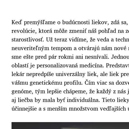
Keď premýšľame o budúcnosti liekov, zdá sa,
revolúcie, ktorá môže zmeniť náš pohľad na 
starostlivosť. Už teraz vidíme, že veda a tec
neuveriteľným tempom a otvárajú nám nové m
sme ešte pred pár rokmi ani nesnívali. Jednou
oblastí je personalizovaná medicína. Predstav
lekár nepredpíše univerzálny liek, ale liek p
vášmu genetickému profilu. Čím viac sa doz
genóme, tým lepšie chápeme, že každý z nás j
aj liečba by mala byť individuálna. Tieto lie
účinnejšie a s menším množstvom vedľajších 