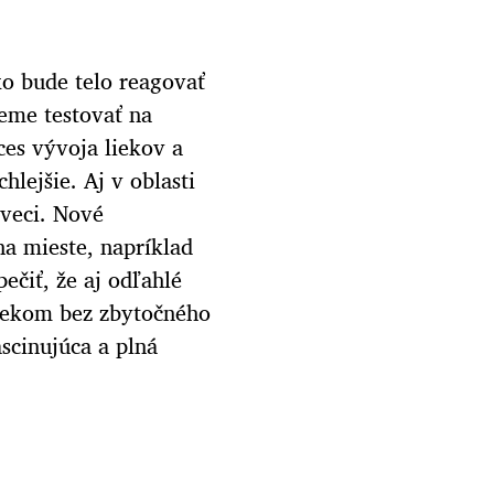
ko bude telo reagovať
eme testovať na
es vývoja liekov a
lejšie. Aj v oblasti
 veci. Nové
a mieste, napríklad
čiť, že aj odľahlé
liekom bez zbytočného
ascinujúca a plná