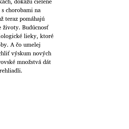
kách, dokážu cielene
ť s chorobami na
už teraz pomáhajú
e životy. Budúcnosť
iologické lieky, ktoré
oby. A čo umelej
chliť výskum nových
rovské množstvá dát
ehliadli.