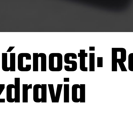
úcnosti: R
zdravia