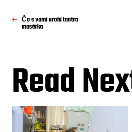
Čo s vami urobí tantra
masérka
Read Nex