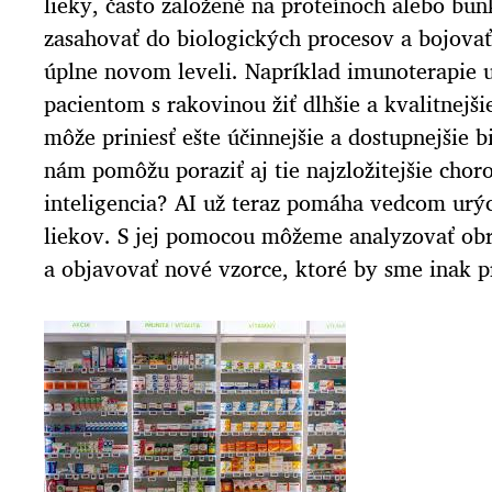
lieky, často založené na proteínoch alebo bun
zasahovať do biologických procesov a bojova
úplne novom leveli. Napríklad imunoterapie 
pacientom s rakovinou žiť dlhšie a kvalitnejši
môže priniesť ešte účinnejšie a dostupnejšie b
nám pomôžu poraziť aj tie najzložitejšie chor
inteligencia? AI už teraz pomáha vedcom urý
liekov. S jej pomocou môžeme analyzovať ob
a objavovať nové vzorce, ktoré by sme inak pr