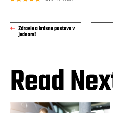
Zdravie a krásna postava v
jednom!
Read Nex