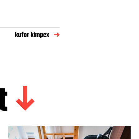
kufor kimpex
t