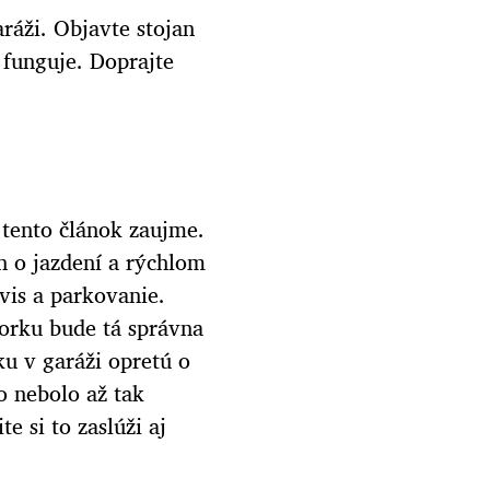
ráži. Objavte stojan
 funguje. Doprajte
 tento článok zaujme.
n o jazdení a rýchlom
vis a parkovanie.
torku bude tá správna
ku v garáži opretú o
o nebolo až tak
e si to zaslúži aj