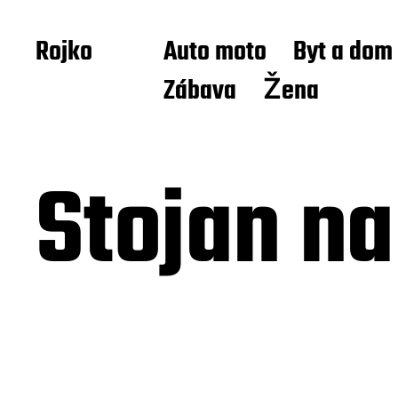
Rojko
Auto moto
Byt a dom
Zábava
Žena
Stojan n