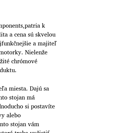
mponents,patria k
ita a cena sú skvelou
jfunkčnejšie a majiteľ
motorky. Nielenže
užité chrómové
duktu.
ľa miesta. Dajú sa
nto stojan má
dnoducho si postavíte
vy alebo
nto stojan vám
toré treba vyčistiť.