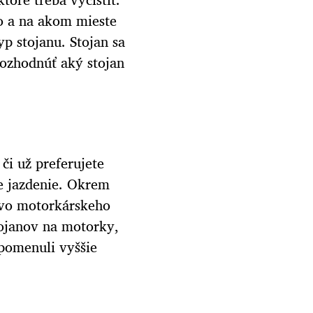
čo a na akom mieste
yp stojanu. Stojan sa
rozhodnúť aký stojan
či už preferujete
ne jazdenie. Okrem
stvo motorkárskeho
stojanov na motorky,
spomenuli vyššie