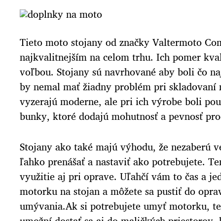
Tieto moto stojany od značky Valtermoto Co
najkvalitnejším na celom trhu. Ich pomer kval
voľbou. Stojany sú navrhované aby boli čo na
by nemal mať žiadny problém pri skladovaní 
vyzerajú moderne, ale pri ich výrobe boli po
bunky, ktoré dodajú mohutnosť a pevnosť pro
Stojany ako také majú výhodu, že nezaberú ve
ľahko prenášať a nastaviť ako potrebujete. Te
využitie aj pri oprave. Uľahčí vám to čas a je
motorku na stojan a môžete sa pustiť do opra
umývania.Ak si potrebujete umyť motorku, te
umožní dostať sa aj do maličkých priestorov, k