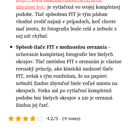
minulost-byt/
je vytlačená vo svojej kompletnej
podobe. Tlač spôsobom FIT je tým pádom
vhodné zvoliť najmä v prípadoch, keď chcete
mať istotu, že fotografia bude celá a nebude z
nej nič chýbať.
Spôsob tlače FIT s možnosťou orezania
–
uchovanie kompletnej fotografie bez bielych
okrajov. Tlač metódou FIT s orezaním je vlastne
rovnaký princíp, ako klasická možnosť tlače
FIT, avšak s tým rozdielom, že na papieri
nebudú žiadne zbytočné biele voľné miesta na
okrajoch. Fotka má po vytlačení kompletnú
podobu bez bielych okrajov a nie je orezaná
žiadna jej časť.
4.2/5 - (4 votes)