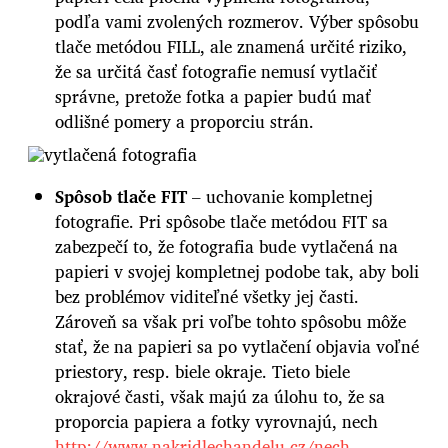
podľa vami zvolených rozmerov. Výber spôsobu
tlače metódou FILL, ale znamená určité riziko,
že sa určitá časť fotografie nemusí vytlačiť
správne, pretože fotka a papier budú mať
odlišné pomery a proporciu strán.
Spôsob tlače FIT
– uchovanie kompletnej
fotografie. Pri spôsobe tlače metódou FIT sa
zabezpečí to, že fotografia bude vytlačená na
papieri v svojej kompletnej podobe tak, aby boli
bez problémov viditeľné všetky jej časti.
Zároveň sa však pri voľbe tohto spôsobu môže
stať, že na papieri sa po vytlačení objavia voľné
priestory, resp. biele okraje. Tieto biele
okrajové časti, však majú za úlohu to, že sa
proporcia papiera a fotky vyrovnajú, nech
http://www.nakridlechandelu.cz/nech-