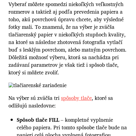
Vyberať môžete spomedzi niekoľkých veľkostných
rozmerov a taktiež aj podľa prevedenia papiera a
toho, akú povrchovú úpravu chcete, aby výsledné
fotky mali. To znamená, že na výber je zväčša
tlačiarenský papier v niekoľkých stupňoch kvality,
na ktoré sa následne zhotovená fotografia vytlačí
buď s lesklým povrchom, alebo matným povrchom.
Dôležitá možnosť výberu, ktorá sa nachádza pri
zadávaní parametrov je však tiež i spôsob tlače,
ktorý si môžete zvoliť.
Na výber sú zväčša tri
spôsoby tlače
, ktoré sa
odlišujú nasledovne:
Spôsob tlače FILL
– kompletné vyplnenie
celého papiera. Pri tomto spôsobe tlače bude na
papieri celá plocha vyplnená fotografiou,