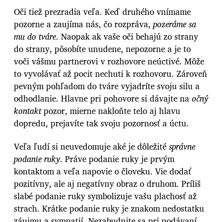
Oči tiež prezradia veľa. Keď druhého vnímame
pozorne a zaujíma nás, čo rozpráva,
pozeráme sa
mu do tváre
. Naopak ak vaše oči behajú zo strany
do strany, pôsobíte unudene, nepozorne a je to
voči vášmu partnerovi v rozhovore neúctivé. Môže
to vyvolávať až pocit nechuti k rozhovoru. Zároveň
pevným pohľadom do tváre vyjadríte svoju silu a
odhodlanie. Hlavne pri pohovore si dávajte na
očný
kontakt
pozor, mierne nakloňte telo aj hlavu
dopredu, prejavíte tak svoju pozornosť a úctu.
Veľa ľudí si neuvedomuje aké je dôležité
správne
podanie ruky
. Práve podanie ruky je prvým
kontaktom a veľa napovie o človeku. Vie dodať
pozitívny, ale aj negatívny obraz o druhom. Príliš
slabé podanie ruky symbolizuje vašu plachosť až
strach. Krátke podanie ruky je znakom nedostatku
záujmu a sympatií. Nezabudnite sa pri podávaní