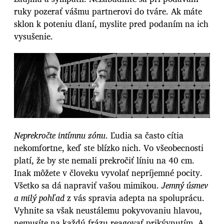
ruky pozerať vášmu partnerovi do tváre. Ak máte
sklon k poteniu dlaní, myslite pred podaním na ich
vysušenie.
Neprekročte intímnu zónu
. Ľudia sa často cítia
nekomfortne, keď ste blízko nich. Vo všeobecnosti
platí, že by ste nemali prekročiť líniu na 40 cm.
Inak môžete v človeku vyvolať nepríjemné pocity.
Všetko sa dá napraviť vašou mimikou.
Jemný úsmev
a milý pohľad
z vás spravia adepta na spoluprácu.
Vyhnite sa však neustálemu pokyvovaniu hlavou,
nemusíte na každú frázu reagovať prikývnutím. A