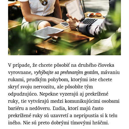
V prípade, že chcete pôsobiť na druhého človeka
vyrovnane,
vyhýbajte sa prehnaným gestám
, mávaniu
rukami, prudkým pohybom, ktorými iste chcete
skryť svoju nervozitu, ale pôsobíte tým
odpudzujúco. Nepekne vyzerajú aj prekrížené
ruky, tie vytvárajú medzi komunikujúcimi osobami
bariéru a nedôveru. Ľudia, ktorí majú často
prekrížené ruky sú uzavretí a nepripustia si k telu
iného. Nie sú preto dobrými tímovými hráčmi.