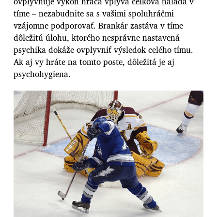
ovplyvňuje výkon hráča vplýva celková nálada v
tíme – nezabudnite sa s vašimi spoluhráčmi
vzájomne podporovať. Brankár zastáva v tíme
dôležitú úlohu, ktorého nesprávne nastavená
psychika dokáže ovplyvniť výsledok celého tímu.
Ak aj vy hráte na tomto poste, dôležitá je aj
psychohygiena.