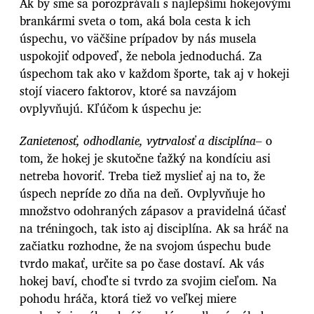
Ak by sme sa porozprávali s najlepšími hokejovými
brankármi sveta o tom, aká bola cesta k ich
úspechu, vo väčšine prípadov by nás musela
uspokojiť odpoveď, že nebola jednoduchá. Za
úspechom tak ako v každom športe, tak aj v hokeji
stojí viacero faktorov, ktoré sa navzájom
ovplyvňujú. Kľúčom k úspechu je:
Zanietenosť, odhodlanie, vytrvalosť a disciplína
– o
tom, že hokej je skutočne ťažký na kondíciu asi
netreba hovoriť. Treba tiež myslieť aj na to, že
úspech nepríde zo dňa na deň. Ovplyvňuje ho
množstvo odohraných zápasov a pravidelná účasť
na tréningoch, tak isto aj disciplína. Ak sa hráč na
začiatku rozhodne, že na svojom úspechu bude
tvrdo makať, určite sa po čase dostaví. Ak vás
hokej baví, choďte si tvrdo za svojim cieľom. Na
pohodu hráča, ktorá tiež vo veľkej miere