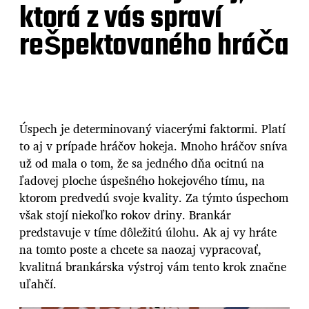
ktorá z vás spraví
rešpektovaného hráča
Úspech je determinovaný viacerými faktormi. Platí
to aj v prípade hráčov hokeja. Mnoho hráčov sníva
už od mala o tom, že sa jedného dňa ocitnú na
ľadovej ploche úspešného hokejového tímu, na
ktorom predvedú svoje kvality. Za týmto úspechom
však stojí niekoľko rokov driny. Brankár
predstavuje v tíme dôležitú úlohu. Ak aj vy hráte
na tomto poste a chcete sa naozaj vypracovať,
kvalitná
brankárska výstroj
vám tento krok značne
uľahčí.