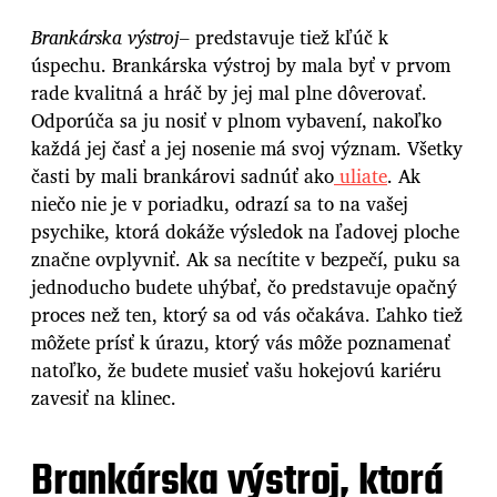
Brankárska výstroj
– predstavuje tiež kľúč k
úspechu. Brankárska výstroj by mala byť v prvom
rade kvalitná a hráč by jej mal plne dôverovať.
Odporúča sa ju nosiť v plnom vybavení, nakoľko
každá jej časť a jej nosenie má svoj význam. Všetky
časti by mali brankárovi sadnúť ako
uliate
. Ak
niečo nie je v poriadku, odrazí sa to na vašej
psychike, ktorá dokáže výsledok na ľadovej ploche
značne ovplyvniť. Ak sa necítite v bezpečí, puku sa
jednoducho budete uhýbať, čo predstavuje opačný
proces než ten, ktorý sa od vás očakáva. Ľahko tiež
môžete prísť k úrazu, ktorý vás môže poznamenať
natoľko, že budete musieť vašu hokejovú kariéru
zavesiť na klinec.
Brankárska výstroj, ktorá