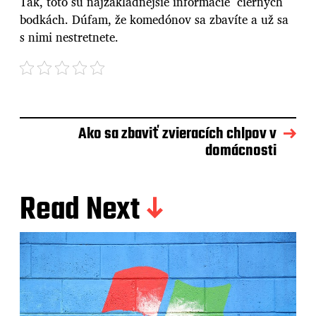
Tak, toto sú najzákladnejšie informácie čiernych
bodkách. Dúfam, že komedónov sa zbavíte a už sa
s nimi nestretnete.
Ako sa zbaviť zvieracích chlpov v
domácnosti
Read Next