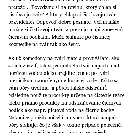
pretože… Povedzme si na rovinu, ktorý chlap si
čistí svoju tvár? A ktorý chlap si čistí svoju tvár
pravidelne? Odpoveď dobre poznáte. Veľmi málo
mužov si čistí svoju tvár, a preto ju majú zanesenú
čiernymi bodkami. Muži, siahnite po čistiacej
kozmetike na tvár tak ako ženy.
Ak už komedóny na tvári máte a premýšľate, ako
sa ich zbaviť, tak si jednoducho tvár naparte nad
horúcou vodou alebo prejdite jemne po tvári
uteráčikom namočeným v horúcej vode. Takto sa
vám póry uvoľnia a pôjdu ľahšie odstrániť.
Následne použite produkty určené na čistenie tváre
alebo priamo produkty na odstraňovanie čiernych
bodiek ako napr. pleťová voda na čierne bodky.
Nakoniec použite micelárnu vodu, ktorá naopak
póry sťahuje, čo je však v tomto prípade potrebné,
aby sa vám vyčistené póry znovu nezaniesli.