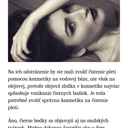
Na ich odstránenie by ste mali zvoliť čistenie pleti
pomocou kozmetiky na vodovej báze, nie však na
olejovej, pretože olejová zložka v kozmetike najviac
spôsobuje vznikanie čiernych bodiek. Je teda
potrebné zvoliť správnu kozmetiku na čistenie
pleti.
Áno, čierne bodky sa objavujú aj na mužských
tvárach. Možno dokonca častejšie ako u žien,