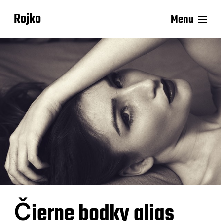
Rojko
Menu
Čierne bodky alias