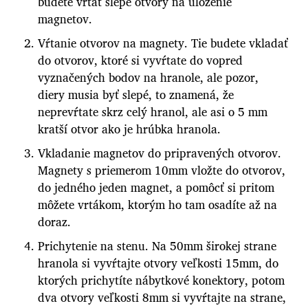
budete vŕtať slepé otvory na uloženie
magnetov.
Vŕtanie otvorov na magnety. Tie budete vkladať
do otvorov, ktoré si vyvŕtate do vopred
vyznačených bodov na hranole, ale pozor,
diery musia byť slepé, to znamená, že
neprevŕtate skrz celý hranol, ale asi o 5 mm
kratší otvor ako je hrúbka hranola.
Vkladanie magnetov do pripravených otvorov.
Magnety s priemerom 10mm vložte do otvorov,
do jedného jeden magnet, a pomôcť si pritom
môžete vrtákom, ktorým ho tam osadíte až na
doraz.
Prichytenie na stenu. Na 50mm širokej strane
hranola si vyvŕtajte otvory veľkosti 15mm, do
ktorých prichytíte nábytkové konektory, potom
dva otvory veľkosti 8mm si vyvŕtajte na strane,