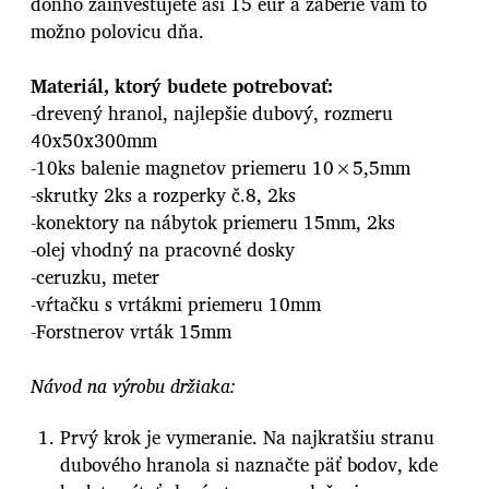
doňho zainvestujete asi 15 eur a zaberie vám to
možno polovicu dňa.
Materiál, ktorý budete potrebovať:
-drevený hranol, najlepšie dubový, rozmeru
40x50x300mm
-10ks balenie magnetov priemeru 10×5,5mm
-skrutky 2ks a rozperky č.8, 2ks
-konektory na nábytok priemeru 15mm, 2ks
-olej vhodný na pracovné dosky
-ceruzku, meter
-vŕtačku s vrtákmi priemeru 10mm
-Forstnerov vrták 15mm
Návod na výrobu držiaka:
Prvý krok je vymeranie. Na najkratšiu stranu
dubového hranola si naznačte päť bodov, kde