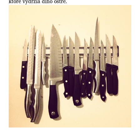
ktoré vydržia dlho ostré.