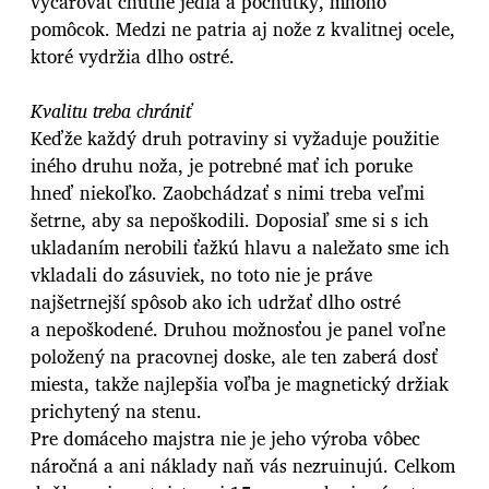
vyčarovať chutné jedlá a pochúťky, mnoho
pomôcok. Medzi ne patria aj nože z kvalitnej ocele,
ktoré vydržia dlho ostré.
Kvalitu treba chrániť
Keďže každý druh potraviny si vyžaduje použitie
iného druhu noža, je potrebné mať ich poruke
hneď niekoľko. Zaobchádzať s nimi treba veľmi
šetrne, aby sa nepoškodili. Doposiaľ sme si s ich
ukladaním nerobili ťažkú hlavu a naležato sme ich
vkladali do zásuviek, no toto nie je práve
najšetrnejší spôsob ako ich udržať dlho ostré
a nepoškodené. Druhou možnosťou je panel voľne
položený na pracovnej doske, ale ten zaberá dosť
miesta, takže najlepšia voľba je magnetický držiak
prichytený na stenu.
Pre domáceho majstra nie je jeho výroba vôbec
náročná a ani náklady naň vás nezruinujú. Celkom