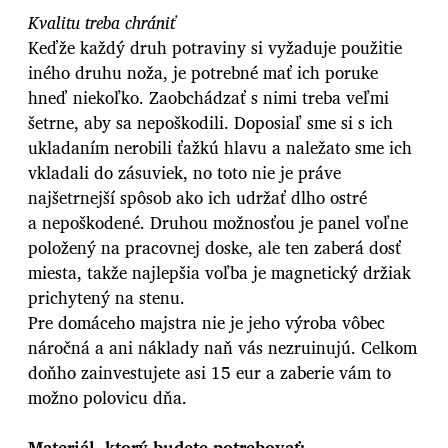
Kvalitu treba chrániť
Keďže každý druh potraviny si vyžaduje použitie
iného druhu noža, je potrebné mať ich poruke
hneď niekoľko. Zaobchádzať s nimi treba veľmi
šetrne, aby sa nepoškodili. Doposiaľ sme si s ich
ukladaním nerobili ťažkú hlavu a naležato sme ich
vkladali do zásuviek, no toto nie je práve
najšetrnejší spôsob ako ich udržať dlho ostré
a nepoškodené. Druhou možnosťou je panel voľne
položený na pracovnej doske, ale ten zaberá dosť
miesta, takže najlepšia voľba je magnetický držiak
prichytený na stenu.
Pre domáceho majstra nie je jeho výroba vôbec
náročná a ani náklady naň vás nezruinujú. Celkom
doňho zainvestujete asi 15 eur a zaberie vám to
možno polovicu dňa.
Materiál, ktorý budete potrebovať: