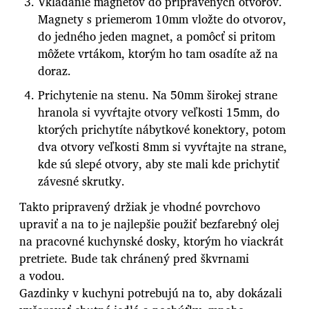
Vkladanie magnetov do pripravených otvorov.
Magnety s priemerom 10mm vložte do otvorov,
do jedného jeden magnet, a pomôcť si pritom
môžete vrtákom, ktorým ho tam osadíte až na
doraz.
Prichytenie na stenu. Na 50mm širokej strane
hranola si vyvŕtajte otvory veľkosti 15mm, do
ktorých prichytíte nábytkové konektory, potom
dva otvory veľkosti 8mm si vyvŕtajte na strane,
kde sú slepé otvory, aby ste mali kde prichytiť
závesné skrutky.
Takto pripravený držiak je vhodné povrchovo
upraviť a na to je najlepšie použiť bezfarebný olej
na pracovné kuchynské dosky, ktorým ho viackrát
pretriete. Bude tak chránený pred škvrnami
a vodou.
Gazdinky v kuchyni potrebujú na to, aby dokázali