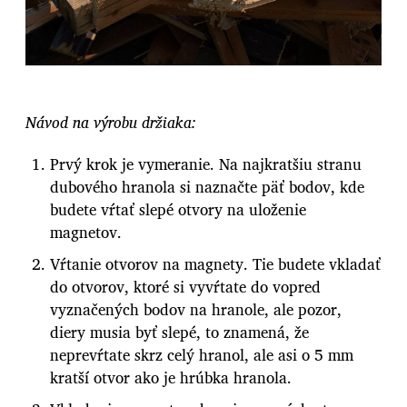
Návod na výrobu držiaka:
Prvý krok je vymeranie. Na najkratšiu stranu
dubového hranola si naznačte päť bodov, kde
budete vŕtať slepé otvory na uloženie
magnetov.
Vŕtanie otvorov na magnety. Tie budete vkladať
do otvorov, ktoré si vyvŕtate do vopred
vyznačených bodov na hranole, ale pozor,
diery musia byť slepé, to znamená, že
neprevŕtate skrz celý hranol, ale asi o 5 mm
kratší otvor ako je hrúbka hranola.