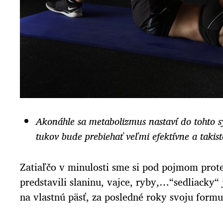
Akonáhle sa metabolizmus nastaví do tohto s
tukov bude prebiehať veľmi efektívne a takisto
Zatiaľčo v minulosti sme si pod pojmom prote
predstavili slaninu, vajce, ryby,…“sedliacky“
na vlastnú päsť, za posledné roky svoju formu