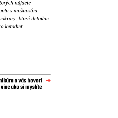
torých nájdete
spolu s možnosťou
pokrmy, ktoré detailne
ako
ketodiet
ikúra o vás hovorí
viac ako si myslíte