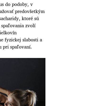
us do podoby, v
ovažovať predovšetkým
sacharidy, ktoré sú
 spaľovania zvolí
ielkovín
 fyzickej slabosti a
 pri spaľovaní.