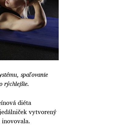
ystému, spaľovanie
 rýchlejšie.
ínová diéta
 jedálniček vytvorený
 inovovala.