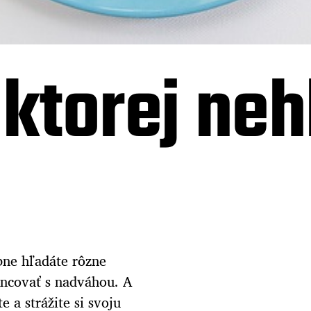
i ktorej ne
bne hľadáte rôzne
koncovať s nadváhou. A
 a strážite si svoju