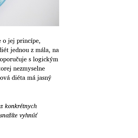
o jej princípe,
iét jednou z mála, na
doporučuje s logickým
ktorej nezmyselne
nová diéta má jasný
 z konkrétnych
 snažíte vyhnúť