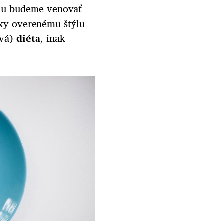
nku budeme venovať
ky overenému štýlu
ová)
diéta
, inak