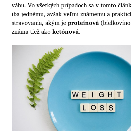
váhu. Vo všetkých prípadoch sa v tomto člá
iba jednému, avšak veľmi známemu a praktic
stravovania, akým je
proteínová
(bielkovin
známa tiež ako
ketónová
.