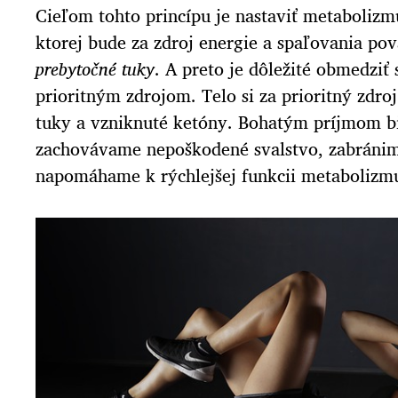
Cieľom tohto princípu je nastaviť metabolizm
ktorej bude za zdroj energie a spaľovania p
prebytočné tuky
. A preto je dôležité obmedziť 
prioritným zdrojom. Telo si za prioritný zdroj
tuky a vzniknuté ketóny. Bohatým príjmom b
zachovávame nepoškodené svalstvo, zabránime
napomáhame k rýchlejšej funkcii metabolizmu