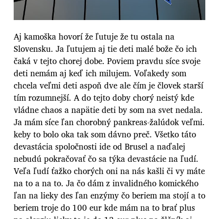
Aj kamoška hovorí že ľutuje že tu ostala na
Slovensku. Ja ľutujem aj tie deti malé bože čo ich
čaká v tejto chorej dobe. Poviem pravdu síce svoje
deti nemám aj keď ich milujem. Voľakedy som
chcela veľmi deti aspoň dve ale čím je človek starší
tím rozumnejší. A do tejto doby chorý neistý kde
vládne chaos a napätie deti by som na svet nedala.
Ja mám síce ľan chorobný pankreas-žalúdok veľmi.
keby to bolo oka tak som dávno preč. Všetko táto
devastácia spoločnosti ide od Brusel a naďalej
nebudú pokračovať čo sa týka devastácie na ľudí.
Veľa ľudí ťažko chorých oni na nás kašli či vy máte
na to a na to. Ja čo dám z invalidného komického
ľan na lieky des ľan enzýmy čo beriem ma stojí a to
beriem troje do 100 eur kde mám na to brať plus