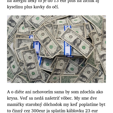
na alergiu lieky to je do 13 eur plus na žlčník aj
kyselinu plus kavky do očí.
A o diéte ani nehovorím sama by som zdochla ako
krysa. Veď sa nedá našetriť vôbec. My sme dve
mamičky starobný dôchodok my keď poplatíme byt
to činný cez 300eur ja splatím káblovku 23 eur