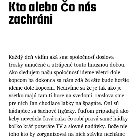
Kto alebo čo nás
zachráni
Každý deň vidím aká sme spoločnosť doslova
trosky umučené a utrápené touto hnusnou dobou.
Ako sledujem našu spoločnosť ideme všetci dole
kopcom ba dokonca sa nám zdá že ešte bude horšie
ideme dole kopcom. Nedivíme sa že je tak ako je
všetko majú tam tí hore na svedomí. Doslova sme
pre nich ľan chodiace labky na špagáte. Oni sú
hádajúce sa šachové figúrky. ľuďom pripadajú ako
keby nevedela ľavá ruka čo robí pravá samé hádky
koľko kráť pozeráte TV a slovné nadávky. Bože nie
toho kto by zorganizoval na nich stávku necháme