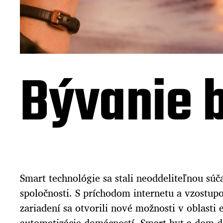
Bývanie 
Smart technológie sa stali neoddeliteľnou sú
spoločnosti. S príchodom internetu a vzostup
zariadení sa otvorili nové možnosti v oblasti 
automatizácie domácností. Smart byt a dom d