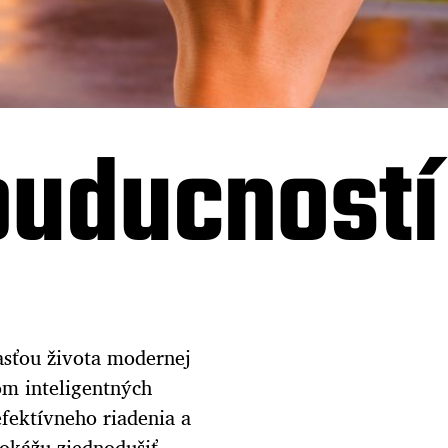
buducností
časťou života modernej
om inteligentných
efektívneho riadenia a
okážu zjednodušiť