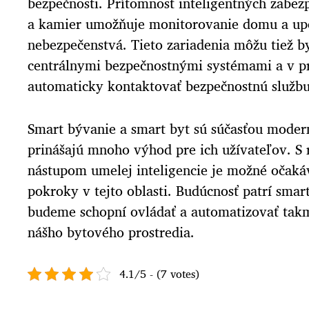
bezpečnosti. Prítomnosť inteligentných zabe
a kamier umožňuje monitorovanie domu a up
nebezpečenstvá. Tieto zariadenia môžu tiež b
centrálnymi bezpečnostnými systémami a v p
automaticky kontaktovať bezpečnostnú službu
Smart bývanie a smart byt sú súčasťou moder
prinášajú mnoho výhod pre ich užívateľov. S 
nástupom umelej inteligencie je možné očakáv
pokroky v tejto oblasti. Budúcnosť patrí sma
budeme schopní ovládať a automatizovať tak
nášho bytového prostredia.
4.1/5 - (7 votes)