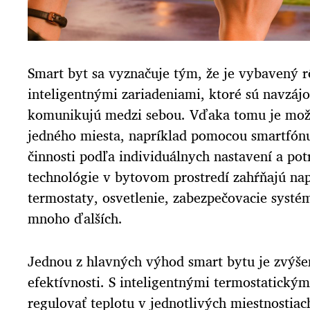
Smart byt sa vyznačuje tým, že je vybavený 
inteligentnými zariadeniami, ktoré sú navzáj
komunikujú medzi sebou. Vďaka tomu je možné
jedného miesta, napríklad pomocou smartfónu
činnosti podľa individuálnych nastavení a pot
technológie v bytovom prostredí zahŕňajú nap
termostaty, osvetlenie, zabezpečovacie systém
mnoho ďalších.
Jednou z hlavných výhod smart bytu je zvýšen
efektívnosti. S inteligentnými termostatickým
regulovať teplotu v jednotlivých miestnostiac