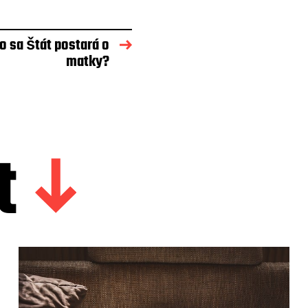
o sa štát postará o
matky?
t