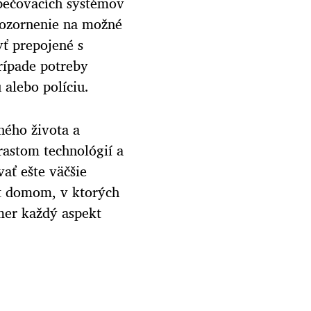
zpečovacích systémov
ozornenie na možné
yť prepojené s
rípade potreby
 alebo políciu.
ného života a
rastom technológií a
ať ešte väčšie
rt domom, v ktorých
mer každý aspekt