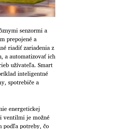
rôznymi senzormi a
om prepojené a
 riadiť zariadenia z
, a automatizovať ich
rieb užívateľa. Smart
ríklad inteligentné
y, spotrebiče a
ie energetickej
i ventilmi je možné
h podľa potreby, čo