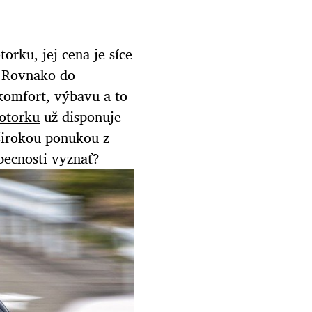
rku, jej cena je síce
. Rovnako do
 komfort, výbavu a to
otorku
už disponuje
irokou ponukou z
becnosti vyznať?