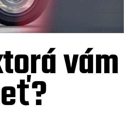
ktorá vám
ieť?