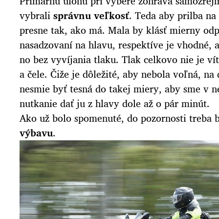
Primárnu úlohu pri výbere zohráva samozrejm
vybrali
správnu veľkosť
. Teda aby prilba na
presne tak, ako má. Mala by klásť mierny odpo
nasadzovaní na hlavu, respektíve je vhodné, ak
no bez vyvíjania tlaku. Tlak celkovo nie je v
a čele. Čiže je dôležité, aby nebola voľná, na
nesmie byť tesná do takej miery, aby sme v nej
nutkanie dať ju z hlavy dole až o pár minút.
Ako už bolo spomenuté, do pozornosti treba b
výbavu
.