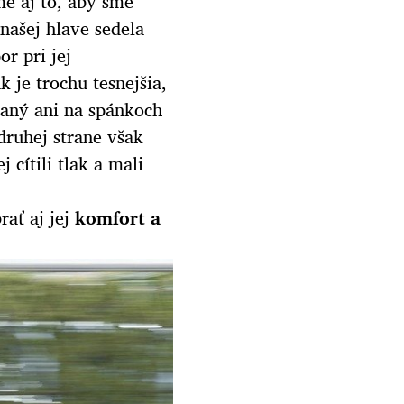
e aj to, aby sme
 našej hlave sedela
r pri jej
 je trochu tesnejšia,
ítaný ani na spánkoch
 druhej strane však
 cítili tlak a mali
rať aj jej
komfort a