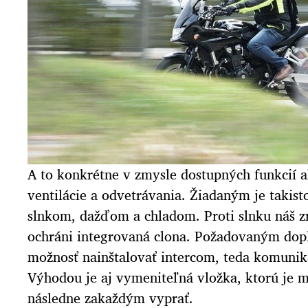
A to konkrétne v zmysle dostupných funkcií a
ventilácie a odvetrávania. Žiadaným je takist
slnkom, dažďom a chladom. Proti slnku náš z
ochráni integrovaná clona. Požadovaným dopl
možnosť nainštalovať intercom, teda komunik
Výhodou je aj vymeniteľná vložka, ktorú je 
následne zakaždým vyprať.