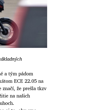
 základných
ané a tým pádom
fikátom ECE 22.05 na
značí, že prešla tkzv
itie na našich
ruhoch.