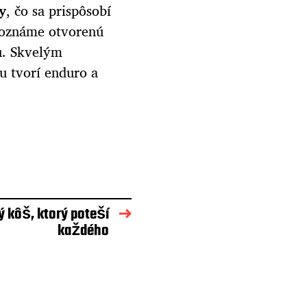
y
, čo sa prispôsobí
poznáme otvorenú
bu. Skvelým
u tvorí enduro a
 kôš, ktorý poteší
každého