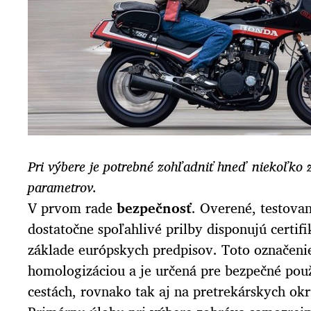
Pri výbere je potrebné zohľadniť hneď niekoľko
parametrov.
V prvom rade
bezpečnosť
. Overené, testov
dostatočne spoľahlivé prilby disponujú certi
základe európskych predpisov. Toto označenie 
homologizáciou a je určená pre bezpečné použ
cestách, rovnako tak aj na pretrekárskych ok