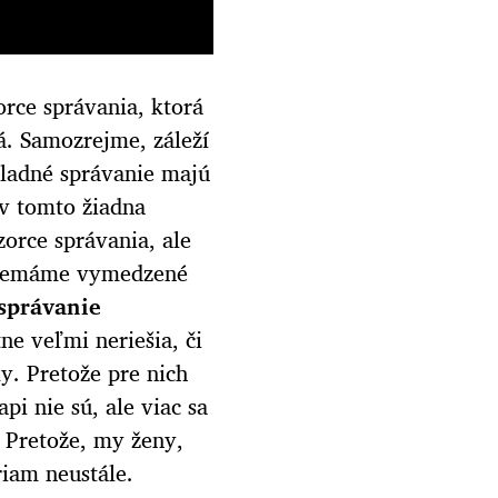
rce správania, ktorá
á. Samozrejme, záleží
kladné správanie majú
 v tomto žiadna
rce správania, ale
o nemáme vymedzené
správanie
ne veľmi neriešia, či
y. Pretože pre nich
i nie sú, ale viac sa
 Pretože, my ženy,
riam neustále.