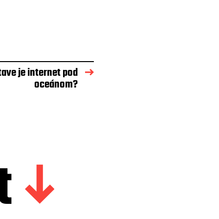
ave je internet pod
oceánom?
t