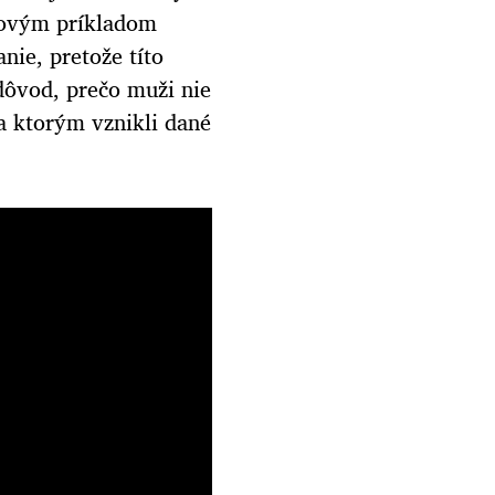
icovým príkladom
nie, pretože títo
dôvod, prečo muži nie
a ktorým vznikli dané