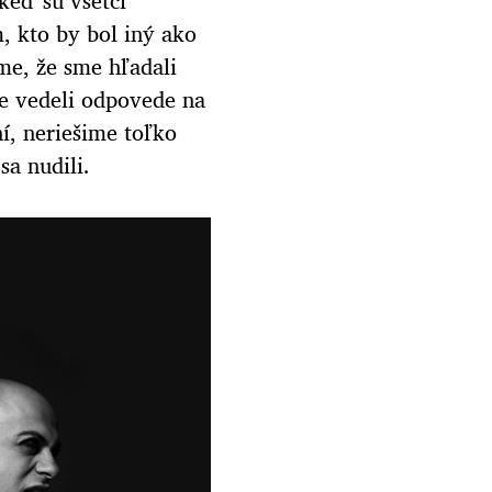
eď sú všetci
, kto by bol iný ako
íme, že sme hľadali
me vedeli odpovede na
ní, neriešime toľko
a nudili.