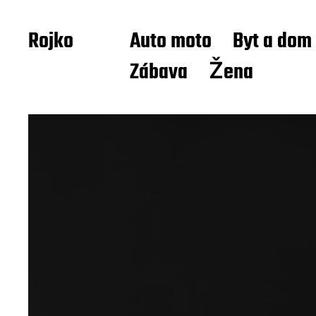
Rojko
Auto moto
Byt a dom
Zábava
Žena