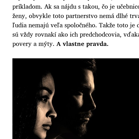
príkladom. Ak sa nájdu s takou, čo je učebn
ženy, obvykle toto partnerstvo nemá dlhé trva
ľudia nemajú veľa spoločného. Takže toto je 
sú vždy rovnakí ako ich predchodcovia, vďak
povery a mýty.
A vlastne pravda.