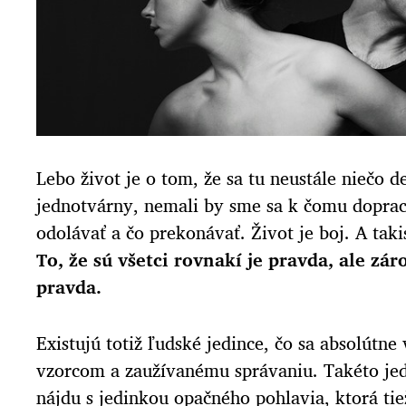
Lebo život je o tom, že sa tu neustále niečo d
jednotvárny, nemali by sme sa k čomu dopra
odolávať a čo prekonávať. Život je boj. A taki
To, že sú všetci rovnakí je pravda, ale záro
pravda.
Existujú totiž ľudské jedince, čo sa absolút
vzorcom a zaužívanému správaniu. Takéto jed
nájdu s jedinkou opačného pohlavia, ktorá ti