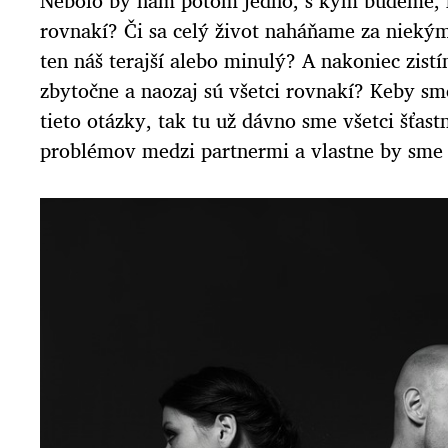
Nebolo by nám potom jedno, s kým budeme, k
rovnakí? Či sa celý život naháňame za niekým
ten náš terajší alebo minulý? A nakoniec zist
zbytočne a naozaj sú všetci rovnakí? Keby s
tieto otázky, tak tu už dávno sme všetci šťast
problémov medzi partnermi a vlastne by sme s