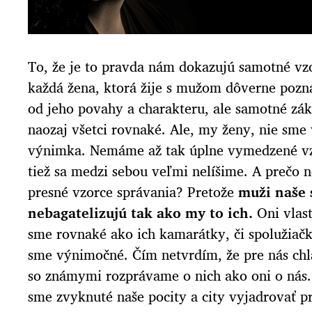
To, že je to pravda nám dokazujú samotné vzo
každá žena, ktorá žije s mužom dôverne pozn
od jeho povahy a charakteru, ale samotné zá
naozaj všetci rovnaké. Ale, my ženy, nie sme
výnimka. Nemáme až tak úplne vymedzené vzo
tiež sa medzi sebou veľmi nelíšime. A preč
presné vzorce správania? Pretože
muži naše 
nebagatelizujú tak ako my to ich.
Oni vlast
sme rovnaké ako ich kamarátky, či spolužiačk
sme výnimočné. Čím netvrdím, že pre nás chlap
so známymi rozprávame o nich ako oni o nás.
sme zvyknuté naše pocity a city vyjadrovať p