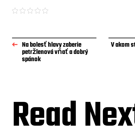
Na bolesť hlavy zaberie
V akom st
petržlenová vňať a dobrý
spánok
Read Nex