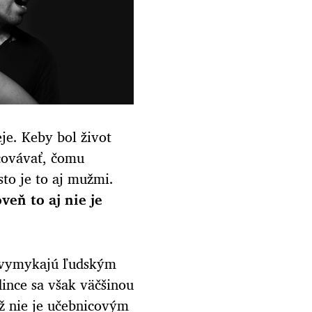
eje. Keby bol život
covávať, čomu
sto je to aj mužmi.
veň to aj nie je
ne vymykajú ľudským
ince sa však väčšinou
ež nie je učebnicovým