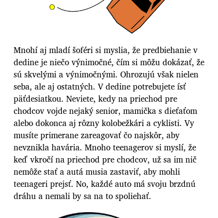
Mnohí aj mladí šoféri si myslia, že predbiehanie v
dedine je niečo výnimočné, čím si môžu dokázať, že
sú skvelými a výnimočnými. Ohrozujú však nielen
seba, ale aj ostatných. V dedine potrebujete ísť
päťdesiatkou. Neviete, kedy na priechod pre
chodcov vojde nejaký senior, mamička s dieťaťom
alebo dokonca aj rôzny kolobežkári a cyklisti. Vy
musíte primerane zareagovať čo najskôr, aby
nevznikla havária. Mnoho teenagerov si myslí, že
keď vkročí na priechod pre chodcov, už sa im nič
nemôže stať a autá musia zastaviť, aby mohli
teenageri prejsť. No, každé auto má svoju brzdnú
dráhu a nemali by sa na to spoliehať.