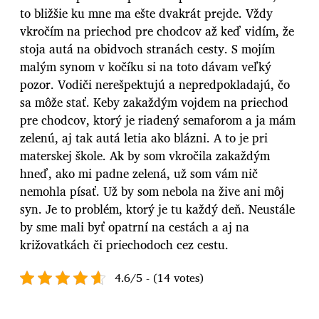
to bližšie ku mne ma ešte dvakrát prejde. Vždy
vkročím na priechod pre chodcov až keď vidím, že
stoja autá na obidvoch stranách cesty. S mojím
malým synom v kočíku si na toto dávam veľký
pozor. Vodiči nerešpektujú a nepredpokladajú, čo
sa môže stať. Keby zakaždým vojdem na priechod
pre chodcov, ktorý je riadený semaforom a ja mám
zelenú, aj tak autá letia ako blázni. A to je pri
materskej škole. Ak by som vkročila zakaždým
hneď, ako mi padne zelená, už som vám nič
nemohla písať. Už by som nebola na žive ani môj
syn. Je to problém, ktorý je tu každý deň. Neustále
by sme mali byť opatrní na cestách a aj na
križovatkách či priechodoch cez cestu.
4.6/5 - (14 votes)