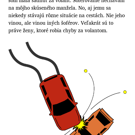
som mala sadnúť za volant. Šoférovanie nechávam
na môjho skúseného manžela. No, aj jemu sa
niekedy stávajú rôzne situácie na cestách. Nie jeho
vinou, ale vinou iných šoférov. Veľakrát sú to
práve ženy, ktoré robia chyby za volantom.