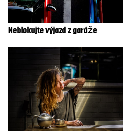
Neblokujte výjazd z garáže