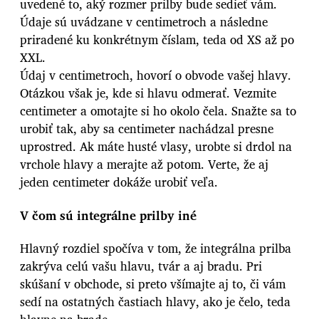
uvedené to, aký rozmer prilby bude sedieť vám.
Údaje sú uvádzane v centimetroch a následne
priradené ku konkrétnym číslam, teda od XS až po
XXL.
Údaj v centimetroch, hovorí o obvode vašej hlavy.
Otázkou však je, kde si hlavu odmerať. Vezmite
centimeter a omotajte si ho okolo čela. Snažte sa to
urobiť tak, aby sa centimeter nachádzal presne
uprostred. Ak máte husté vlasy, urobte si drdol na
vrchole hlavy a merajte až potom. Verte, že aj
jeden centimeter dokáže urobiť veľa.
V čom sú integrálne prilby iné
Hlavný rozdiel spočíva v tom, že integrálna prilba
zakrýva celú vašu hlavu, tvár a aj bradu. Pri
skúšaní v obchode, si preto všímajte aj to, či vám
sedí na ostatných častiach hlavy, ako je čelo, teda