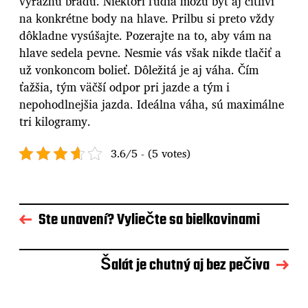
výraznú bradu. Niektorí ľudia môžu byť aj citliví
na konkrétne body na hlave. Prilbu si preto vždy
dôkladne vysúšajte. Pozerajte na to, aby vám na
hlave sedela pevne. Nesmie vás však nikde tlačiť a
už vonkoncom bolieť. Dôležitá je aj váha. Čím
ťažšia, tým väčší odpor pri jazde a tým i
nepohodlnejšia jazda. Ideálna váha, sú maximálne
tri kilogramy.
3.6/5 - (5 votes)
Ste unavení? Vyliečte sa bielkovinami
Šalát je chutný aj bez pečiva